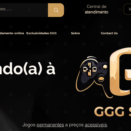
Central de
V
atendimento
damento online
Exclusividades GGG
Sobre
Contact Us
do(a) à
Jogos
permanentes
a preços
acessíveis
.