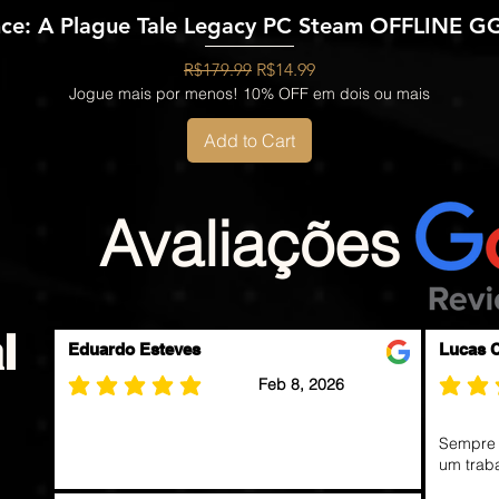
ce: A Plague Tale Legacy PC Steam OFFLINE G
Regular Price
Sale Price
R$179.99
R$14.99
Jogue mais por menos! 10% OFF em dois ou mais
Add to Cart
Avaliações
l
Eduardo Esteves
Lucas 
Feb 8, 2026
average rating is 5 out of 5
average ra
Sempre 
um traba