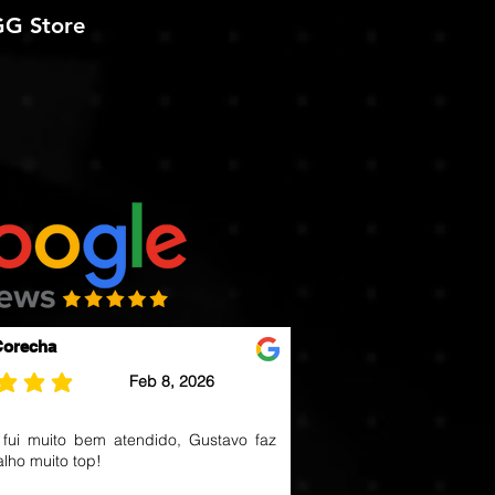
GG Store
Mo
Corecha
Feb 8, 2026
ting is 5 out of 5
fui muito bem atendido, Gustavo faz
lho muito top!