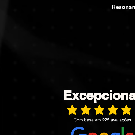
Resonan
Excepciona
average rating is 5 out of 5
Com base em
225 avaliações