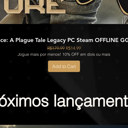
ce: A Plague Tale Legacy PC Steam OFFLINE G
Regular Price
Sale Price
R$179.99
R$14.99
Jogue mais por menos! 10% OFF em dois ou mais
Add to Cart
óximos lançamen