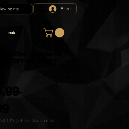
Entrar
iew points
Mais
d Edition - edição de
 UBISOFT CONNECT -
E
Regular
.99 
Sale
Price
99
os! 10% OFF em dois ou mais
Price