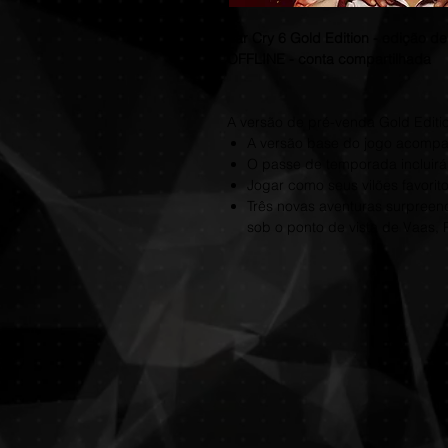
Far Cry 6 Gold Edition - edição 
OFFLINE - conta compartilhada
A versão de pré-venda Gold Edition
A versão base do jogo acomp
O passe de temporada incluir
Jogar como seus vilões favorit
Três novas aventuras surpree
sob o ponto de vista de Vaas,