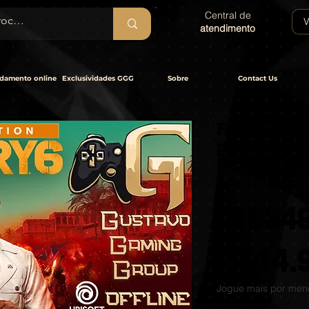
Central de
V
atendimento
damento online
Exclusividades GGG
Sobre
Contact Us
Far Cry 6 Gol
pré-venda -
PC - OFFLIN
 R$349
R$14.
Jogue mais por men