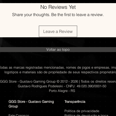
da compra.
necessário, sempre s
configurações especí
i5-4460 – 3.2 GH
No Reviews Yet
respeitando a dispon
que você receberá 
Placa de vídeo: 
Estamos comprometi
GGG
Share your thoughts. Be the first to leave a review.
Prepare-se para me
960 – 4 GB
de uma conexão onli
RAM: 8 GB (Modo
completa em seu pró
Armazenamento:
Leave a Review
REQUISITOS R
1080p, 60 FPS, R
Processador: AM
Intel i7-7700 – 3
Voltar ao topo
Placa de vídeo:
GTX 1080 – 8 GB
RAM: 16 GB (Mod
Todas as marcas registradas mencionadas, nomes de jogos e empresas, im
Armazenamento:
logotipos e materiais são de propriedade de seus respectivos proprietári
1440, 60 FPS, Ra
Processador: AM
GGG Store - Gustavo Gaming Group © 2012 - 2026 | Todos os direitos rese
Gustavo Rodrigues Podeleski - CNPJ: 49.020.390/0001-50
Intel i7-9700 – 3
Porto Alegre - RS
Placa de vídeo: 
RTX 2070 SUPER 
GGG Store - Gustavo Gaming
Transparência
RAM: 16 GB (Mod
Group
Armazenamento:
Política de privacidade
1440p, 60 FPS, R
Fale Conosco
Política de devolução e troca