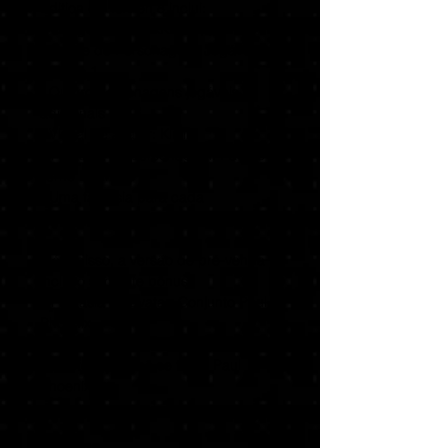
Edition do Tekken 8 inclui:
• O jogo base TEKKEN 8;
• Passe de Personagens Jogáveis
do Ano 1
- Quatro personagens jogáveis
adicionais
- Visual de avatar: Kinjin
• Fantasia de personagem: Pacote
Terno Dourado
- Uma fantasia para cada
personagem jogável (32 no total)
Além disso, a versão de pré-venda
inclui o seguinte bônus:
• Fantasia de avatar: Conjunto Paul
Phoenix
- Um conjunto com cinco itens que
permite que você se torne Paul
Phoenix!
Entrega