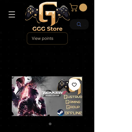
View points
Tekken 8 Deluxe