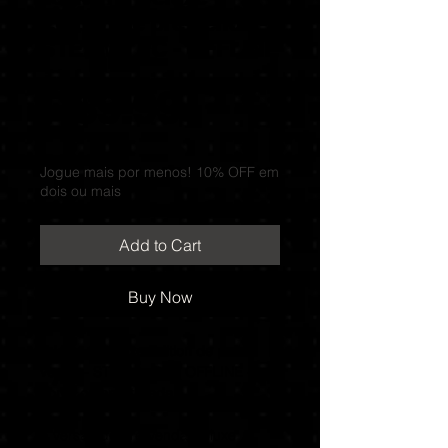
Edition de pré-venda -
STEAM - PC - OFFLINE
Price
R$9.99
Jogue mais por menos! 10% OFF em
dois ou mais
Add to Cart
Buy Now
Tekken 8 Deluxe Edition de pré-
venda - STEAM - PC - OFFLINE -
conta compartilhada
A versão de pré-venda Deluxe