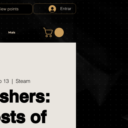
Entrar
iew points
Mais
b 13
  |  
Steam
shers:
sts of