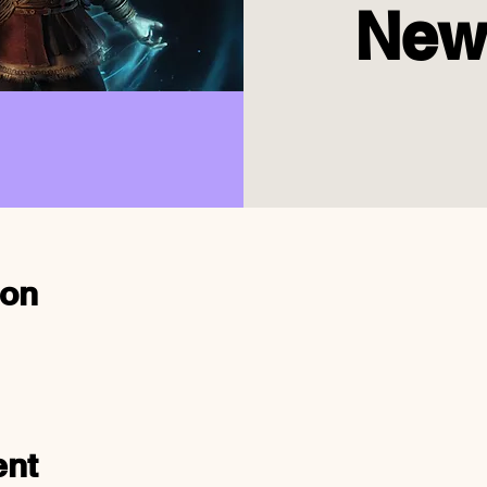
New
ion
ent