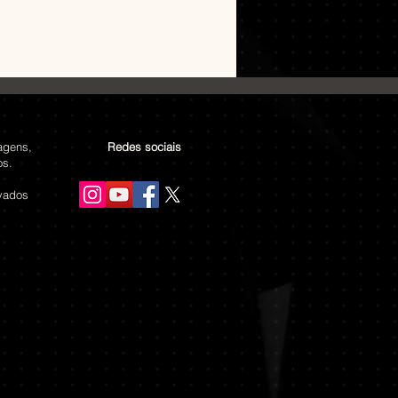
agens,
Redes sociais
os.
rvados