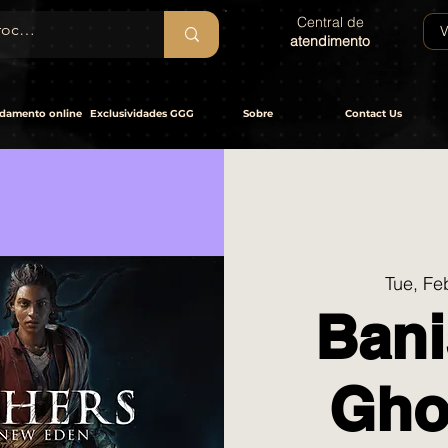
Central de
V
atendimento
damento online
Exclusividades GGG
Sobre
Contact Us
Tue, Fe
Bani
Gho