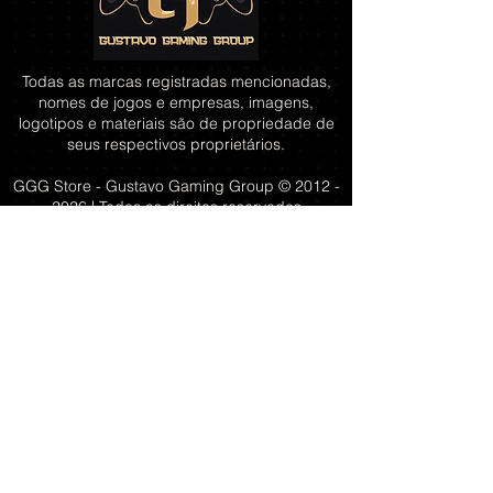
Todas as marcas registradas mencionadas,
nomes de jogos e empresas, imagens,
logotipos e materiais são de propriedade de
seus respectivos proprietários.
GGG Store - Gustavo Gaming Group ©
2012 -
2026
| Todos os direitos reservados
Gustavo Rodrigues Podeleski - CNPJ:
49.020.390
/0001-50
Porto Alegre - RS
Redes sociais
GGG Store - Gustavo Gaming Group
Fale Conosco
Perguntas frequentes
Sobre o GGG
Transparência