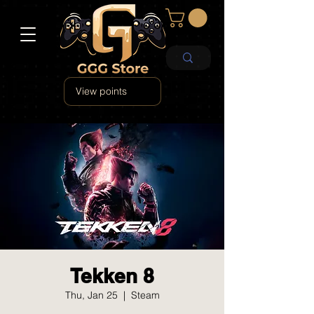
View points
Tekken 8
Thu, Jan 25
  |  
Steam