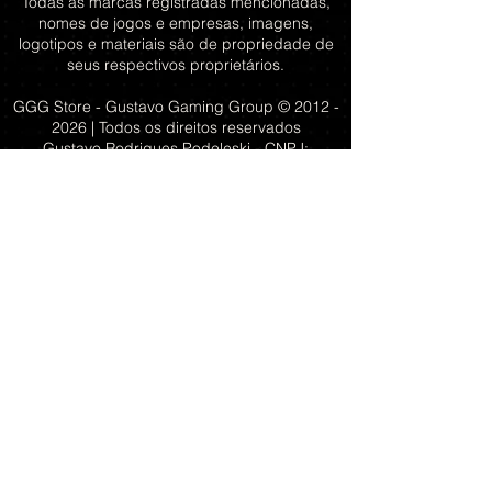
Todas as marcas registradas mencionadas,
nomes de jogos e empresas, imagens,
logotipos e materiais são de propriedade de
seus respectivos proprietários.
GGG Store - Gustavo Gaming Group ©
2012 -
2026
| Todos os direitos reservados
Gustavo Rodrigues Podeleski - CNPJ:
49.020.390
/0001-50
Porto Alegre - RS
Redes sociais
GGG Store - Gustavo Gaming Group
Fale Conosco
Perguntas frequentes
Sobre o GGG
Transparência
Política de privacidade
Política de devolução e troca