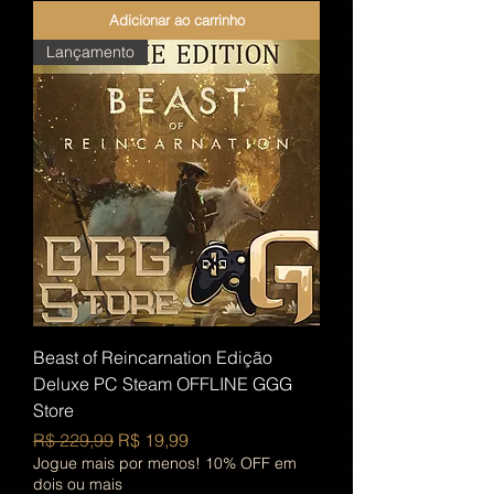
Adicionar ao carrinho
Lançamento
Beast of Reincarnation Edição
Deluxe PC Steam OFFLINE GGG
Store
Preço normal
Preço promocional
R$ 229,99
R$ 19,99
Jogue mais por menos! 10% OFF em
dois ou mais