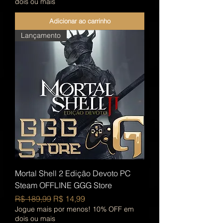
dois ou mais
Adicionar ao carrinho
Lançamento
Mortal Shell 2 Edição Devoto PC
Steam OFFLINE GGG Store
Preço normal
Preço promocional
R$ 189,99
R$ 14,99
Jogue mais por menos! 10% OFF em
dois ou mais