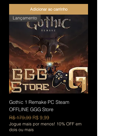
Adicionar ao carrinho
Lançamento
Gothic 1 Remake PC Steam
OFFLINE GGG Store
Preço normal
Preço promocional
R$ 179,99
R$ 9,99
Jogue mais por menos! 10% OFF em
dois ou mais