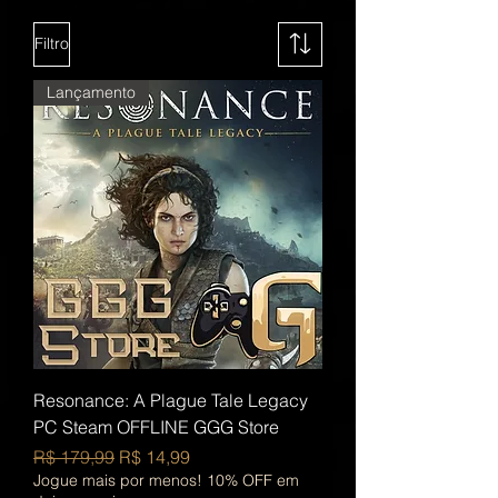
Filtro
Lançamento
Resonance: A Plague Tale Legacy
PC Steam OFFLINE GGG Store
Preço normal
Preço promocional
R$ 179,99
R$ 14,99
Jogue mais por menos! 10% OFF em