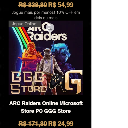
Preço normal
Preço promocional
R$ 838,80
R$ 54,99
Jogue mais por menos! 10% OFF em
dois ou mais
Jogue Online!
ARC Raiders Online Microsoft
Store PC GGG Store
Preço normal
Preço promocional
R$ 171,80
R$ 24,99