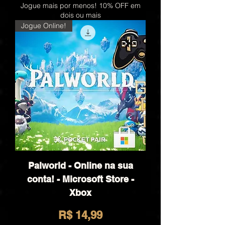
Jogue mais por menos! 10% OFF em
dois ou mais
Jogue Online!
Palworld - Online na sua
conta! - Microsoft Store -
Xbox
Preço
R$ 14,99