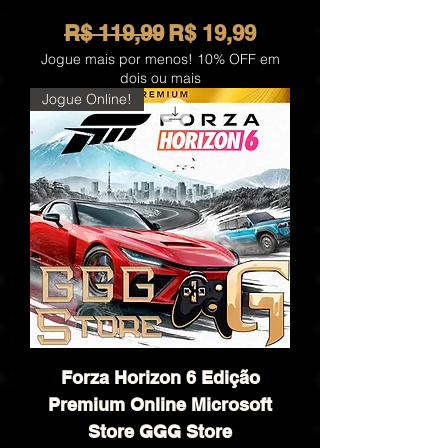
Preço normal
Preço promocional
R$ 119,99
R$ 19,99
Jogue mais por menos! 10% OFF em
dois ou mais
Jogue Online!
Forza Horizon 6 Edição
Premium Online Microsoft
Store GGG Store