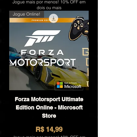
Jogue mais por menos! 10% OFF em
dois ou mais
Jogue Online!
Forza Motorsport Ultimate
Edition Online - Microsoft
Store
Preço
R$ 14,99