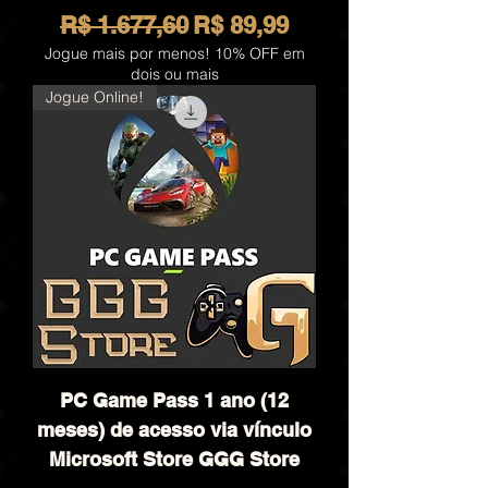
Preço normal
Preço promocional
R$ 1.677,60
R$ 89,99
Jogue mais por menos! 10% OFF em
dois ou mais
Jogue Online!
PC Game Pass 1 ano (12
meses) de acesso via vínculo
Microsoft Store GGG Store