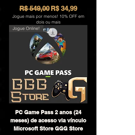
Preço normal
Preço promocional
R$ 549,00
R$ 34,99
Jogue mais por menos! 10% OFF em
dois ou mais
Jogue Online!
PC Game Pass 2 anos (24
meses) de acesso via vínculo
Microsoft Store GGG Store