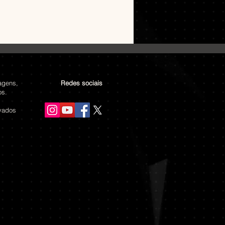
agens,
Redes sociais
os.
rvados