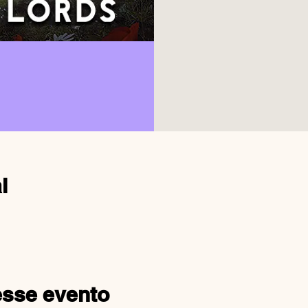
l
esse evento