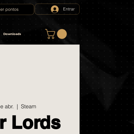
Entrar
er pontos
Downloads
e abr.
  |  
Steam
r Lords