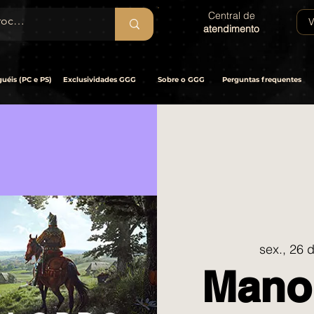
Central de
V
atendimento
uéis (PC e PS)
Exclusividades GGG
Sobre o GGG
Perguntas frequentes
sex., 26 d
Mano