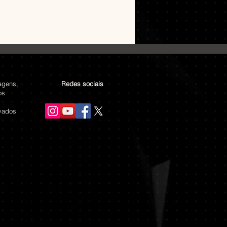
agens,
Redes sociais
os.
rvados