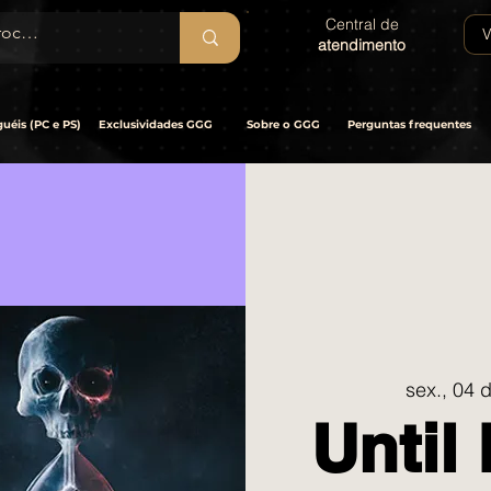
Central de
V
atendimento
uéis (PC e PS)
Exclusividades GGG
Sobre o GGG
Perguntas frequentes
sex., 04 d
Unti