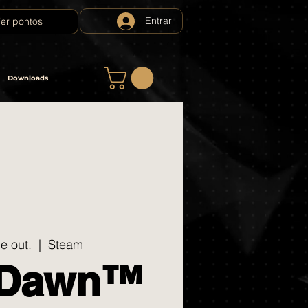
Entrar
er pontos
Downloads
e out.
  |  
Steam
l Dawn™