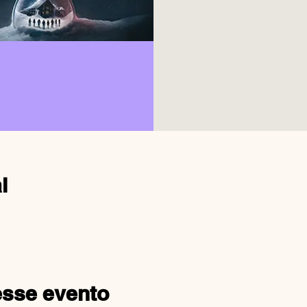
l
esse evento