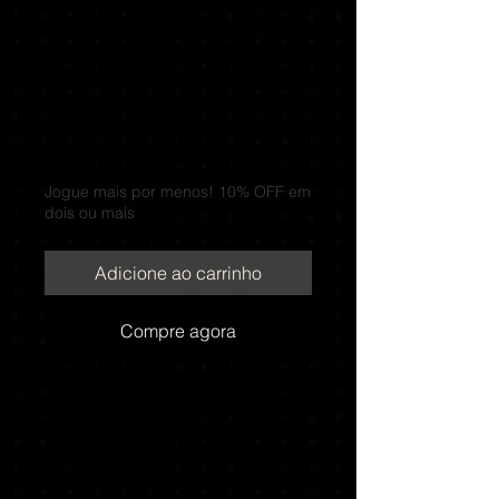
Suprema Online
Microsoft Store
Preço
R$ 14,99
Jogue mais por menos! 10% OFF em
dois ou mais
Adicione ao carrinho
Compre agora
Forza Horizon 4 Edição Suprema
Online - Microsoft Store
(Premium Edition) (somente PC /
computador)