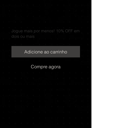
Preço
R$ 14,99
Jogue mais por menos! 10% OFF em
dois ou mais
Adicione ao carrinho
Compre agora
F1® 23 - STEAM - PC - OFFLINE -
conta compartilhada
Entrega