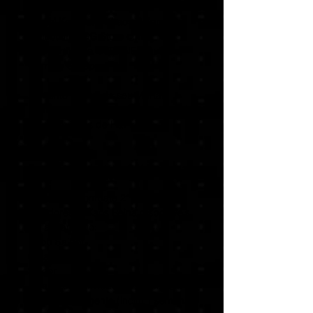
Mortal Kombat 1 Khaos Reigns
Kollection GGG Store conta
compartilhada OFFLINE - Gustavo
Gaming Group
Aumente o nível do seu Mortal
Kombat 1 e termine a luta através do
Reino do Kaos de Havik.
Inclui:
Expansão de História O Kaos Reina
Pacote de Kombate 2*
Lutadores O Kaos Reina disponíveis
no lançamento:
Noob Saibot
Cyrax
Sektor
Lutadores convidados disponíveis
após o lançamento (inclui 1 semana