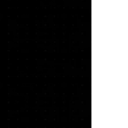
de acesso antecipado):
Ghostface (franquia Pânico)
T-1000 (O Exterminador 2)
Conan, o Bárbaro
Lutadores do Pacote de Kombate (já
disponíveis):
Omni-Man (Invencível)
Quan Chi
Pacificador (Pacificador da DC)
Ermac
Capitão Pátria (The Boys)
Takeda Takahashi
Lutadores de Parceria (já
disponíveis):
Tremor
Khameleon
Janet Cage
Mavado
Ferra