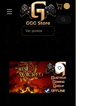
Ver pontos
No Rest for the Wicked
STEAM PC OFFLINE -