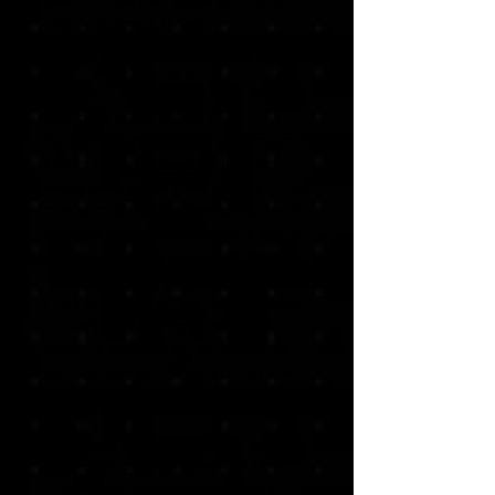
moldar o destino do reino, o caos
virá de todos os lados.
Elementos Principais:
Combate brutal e preciso:
Aprimore suas habilidades com um
sistema que te desafia a lutar de
forma deliberada e estratégica. Lute
contra criaturas repulsivas, soldados
inimigos e chefes impiedosos em um
combate tenso e visceral. Sinta o
peso e a velocidade das armas,
cada uma com estilos de uso únicos.
Encante armamentos com runas,
fabrique armaduras raras e monte
um personagem de acordo com seu
estilo de jogo.
Uma saga épica e humana:
Desvende uma narrativa adulta e
sombria no litoral cruel de Ínsula