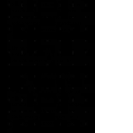
Sacra. Enquanto líderes ardilosos e
rebeldes ferozes disputam o trono,
uma praga antiga se espalha por
todo o território, transformando seus
habitantes em versões monstruosas
de si mesmos.
Um mundo feito à mão:
Explore uma pintura que ganhou
vida. Absorva o incrível mundo
pitoresco, construído de maneira
meticulosa e com uma incrível
atenção aos detalhes, em um estilo
de arte único e atemporal. Cada
quadro irradia beleza, da luz do sol
que pontilha os Prados Baixos às
sombras machadas de vísceras que
se retorcem em Passo Inominável.
Cada novo local contam com seus
próprios povos, problemas, tesouros
escondidos e segredos a serem