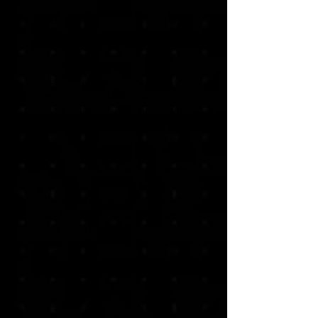
igreja, vê a Pestilência como uma
chance para se promover aos olhos
de seu deus.
Essas forças convergem em Ínsula
Sacra, onde grupos rebeldes e o
governo provincial disputam por
controle entre as ruínas decadentes
da remota ilha.
Você é um dos Cerims – um grupo
sagrado de guerreiros místicos com
poderes incríveis e que juraram
combater a Pestilência a qualquer
custo. Entretanto, essa tarefa se
tornará cada vez mais desafiadora
conforme você se envolve nos
dilemas do povo e nas extensas
intrigas políticas dessa terra
oprimida. Em sua jornada para livrar
essas terras da perversidade e