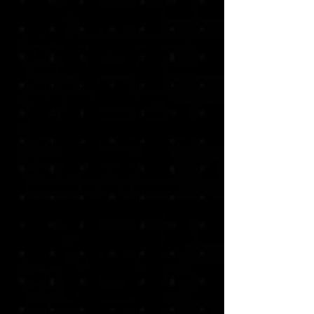
- acesso antecipado
Moon Studios, os desenvolvedores
premiados de Ori and the Blind
Forest e Ori and the Will of the Wisps,
trazem No Rest for the Wicked: um
RPG de Ação preciso e visceral
pronto para reinventar o gênero.
O ano é 841 – o Rei Harol está morto.
Enquanto notícias de sua morte
ecoam por todo o reino, a coroa
passa para seu filho: o arrogante,
mas inexperiente, Magnus.
Ainda pior, a Pestilência, uma praga
maldita que não se via há mil anos
retornou. Ela se espalha por todo o
território, corrompendo tudo e todos
em seu caminho. Madrigal Seline,
líder brutalmente ambiciosa da