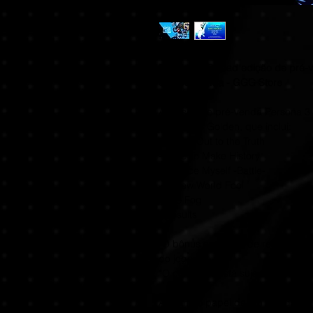
Persona 3 Reload edição de pré-
compartilhada - GGG Store
A versão de pré-venda Persona 3 R
Persona 4 Golden, que inclui:
- Reach Out to the Truth
- Time To Make History
- I'll Face Myself -Battle-
- A New World Fool
- The Fog
- Results
*O bônus exclusivo de reserva só 
do jogo.
*O conteúdo está sujeito a mudan
Assuma o papel de um estudante 