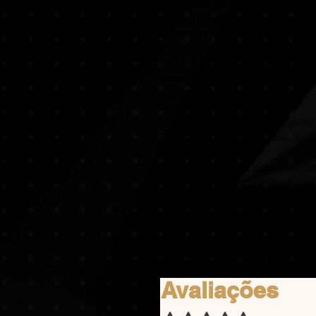
inesperado ao ingressar na hora ""
poder incrível, investigue a mist
amigos e deixe sua marca para s
Persona 3 Reload é uma reimagina
gênero, agora repensado para a 
Destaques:
- Experimente o jogo fundamental
gráficos de ponta, recursos de u
estilosa característica.
- Mergulhe em uma jornada emocio
cenas e interações com personag
- Escolha como passar cada dia de
atividades disponíveis, desde expl
genuínos com personagens queri
- Monte e controle sua equipe id
subir cada vez mais e alcançar a
Avaliações
Rated 5 out of 5 stars.