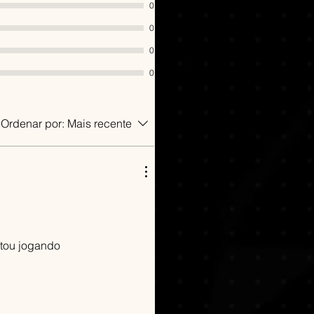
0
o 12
o:
82 GB de espaço disponível
0
Windows Compatible Audio
0
ações:
1080p High @ 60 FPS w/o
0
 a CPU which supports the AVX
truction set
Ordenar por:
Mais recente
stou jogando