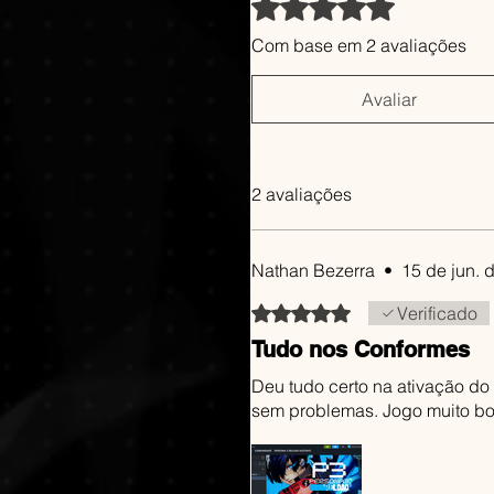
5.0
Com base em 2 avaliações
Avaliar
2 avaliações
Nathan Bezerra
•
15 de jun. 
Rated 5 out of 5 stars.
Verificado
Tudo nos Conformes
Deu tudo certo na ativação d
sem problemas. Jogo muito b