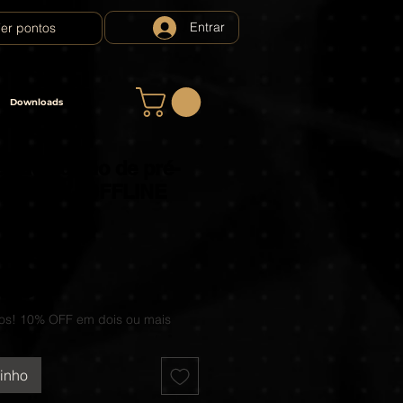
Entrar
er pontos
Downloads
load edição de pré-
AM - PC - OFFLINE
5.0 de 5 estrelas com base em 2 avaliações
 avaliações
Preço
99
os! 10% OFF em dois ou mais
rinho