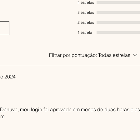
4 estrelas
DirectX:
Versã
Armazenament
3 estrelas
Placa de som:
2 estrelas
Device
Outras observ
1 estrela
FSR, requires
and SSE4.2 ins
Filtrar por pontuação:
Todas estrelas
de 2024
o Denuvo, meu login foi aprovado em menos de duas horas e e
om.