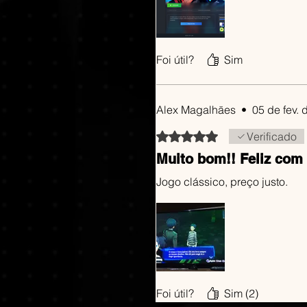
Foi útil?
Sim
Alex Magalhāes
•
05 de fev.
Rated 5 out of 5 stars.
Verificado
Muito bom!! Feliz com
Jogo clássico, preço justo.
Foi útil?
Sim (2)