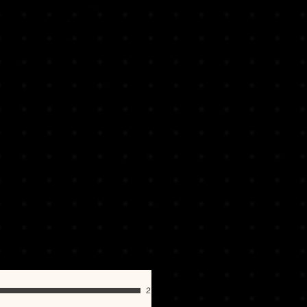
ne, permitindo uma imersão
 de RAM
o grupo das
prio ritmo e conveniência.
:
NVIDIA GeForce GTX 960, 4 GB
://chat.whatsapp.com/JDWfFRIOSCX
 RX 460, 4 GB or Intel Arc A380,
o 12
o:
82 GB de espaço disponível
Windows Compatible Audio
824
ações:
1080p Low @ 30 FPS w/
1.0, requires a CPU which
VX and SSE4.2 instruction set
:
cessador e sistema operacional
0 1903 (OS Build 18362)
ntel Core i7-4790, 3.6 GHz or
1600, 3.2 GHz
B de RAM
:
NVIDIA GeForce RTX 2060, 6
eon RX 5700, 8 GB or Intel Arc
2