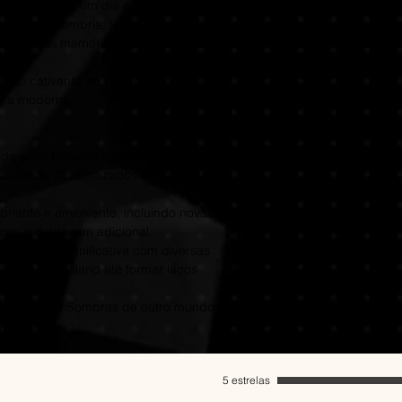
oculta"" entre um dia e outro. Desperte um
de uma conexão onli
Memória:
8 GB
eriosa Hora Sombria, lute em nome dos seus
Verifique a ordem n
completa em seu pró
Placa de vídeo
empre nas memórias deles.
informações: https
or AMD Radeon
6fzvJfSQyjR
6 GB
ção cativante do RPG que redefiniu o
Telefone:
DirectX:
Versã
era moderna.
51 9 9528-0824
Armazenament
Placa de som:
Whats web:
Device
 da série Persona fielmente recriado com
wa.me/5551995280
Outras observ
sabilidade modernizados e uma interface
Balanced FSR 
supports the A
nante e envolvente, incluindo novas
RECOMENDADOS
ens e dublagem adicional.
Requer um pro
 maneira significativa com diversas
de 64 bits
orar a Port Island até formar laços
SO:
Windows 1
dos.
Processador:
I
eal e derrote Sombras de outro mundo para
AMD Ryzen 5 
 verdade.
Memória:
16 G
Placa de vídeo
GB or AMD Rad
5 estrelas
A750, 8 GB