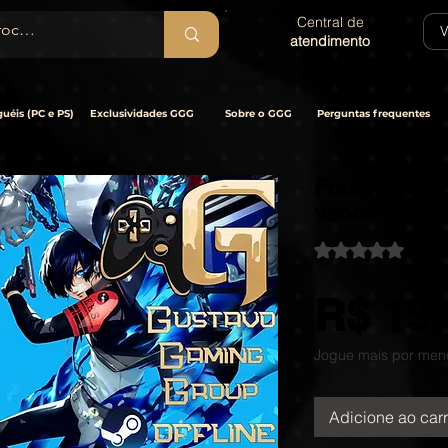
Central de
V
atendimento
uéis (PC e PS)
Exclusividades GGG
Sobre o GGG
Perguntas frequentes
Persona 3 Re
venda - STE
A classificação é 
5.0 | 2
R$ 19,
Jogue mais por men
Adicione ao car