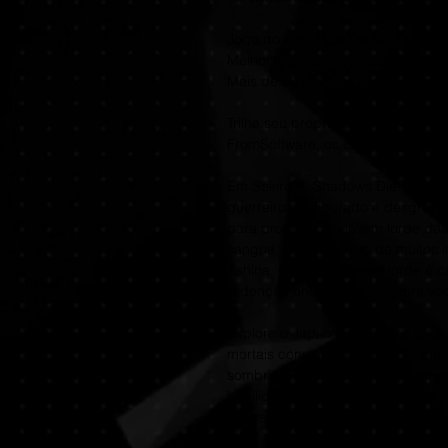
Jogo do Ano - The Game Awards 
Melhor Jogo de Ação de 2019 - I
Mais de 50 prêmios e indicações
Trilhe seu próprio caminho de vi
FromSoftware, os criadores da fra
Em Sekiro™: Shadows Die Twice, v
guerreiro desfigurado e desgraça
para proteger um jovem lorde de
sangue, você vira alvo de muitos i
Ashina. Quando o jovem lorde é 
redenção onde nada impedirá voc
Explore o Japão no final dos anos 
mortais constantes, enquanto enf
sombrio e distorcido. Use um arse
habilidades ninjas poderosas ao 
travessia vertical e combate diret