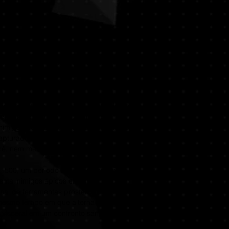
de uma conexão onli
Memória:
12 G
2019
completa em seu pró
Placa de vídeo
GN
560 2GB
DirectX:
Versã
Armazenament
ngança nesta premiada aventura da
Placa de som:
nquia Dark Souls.
Outras observ
Recomendados:
ocê é o 'lobo de um braço só', um
Requer um pro
do, resgatado da beira da morte. Jurado
de 64 bits
scendente de uma antiga linhagem de
SO:
Windows 1
nimigos perigosos, incluindo o temido clã
Processador:
I
capturado, você parte em uma jornada de
2600
ê, nem mesmo a própria morte.
Memória:
16 G
Placa de vídeo
1500, um período brutal de conflitos
590 8GB
renta inimigos épicos em um mundo
DirectX:
Versã
nal de ferramentas prostéticas mortais e
Armazenament
mesmo tempo em que alterna furtividade,
Placa de som:
o visceral em um confronto sangrento.
Outras observ