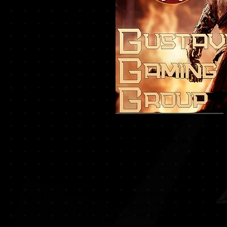
Sekiro™: Shadows Die Twice GOT
Group
Esta Edição Jogo do Ano inclui c
- Reflexão e desafio de força - n
- Vestígios - deixe mensagens e r
jogadores podem visualizar e aval
- 3 visuais cosméticos desbloqueá