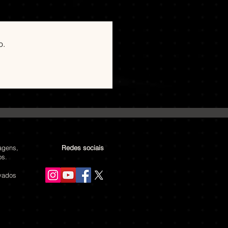
o.
agens,
Redes sociais
os.
rvados