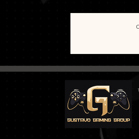
Obtenha vingança. Retome sua ho
C