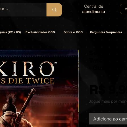
Central de
V
atendimento
uéis (PC e PS)
Exclusividades GGG
Sobre o GGG
Perguntas frequentes
Sekiro™: Sh
Twice GOTY
- Gustavo G
R$ 9,9
Jogue mais por men
Adicione ao car