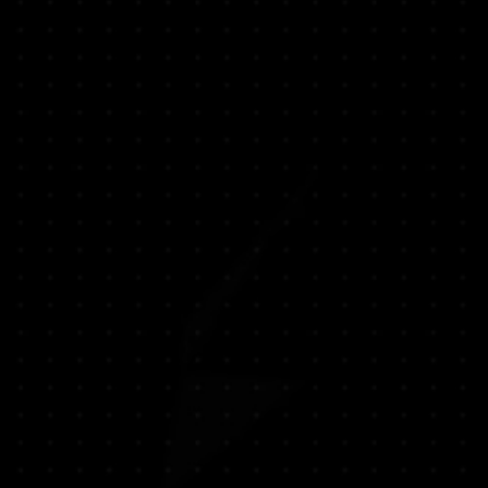
ne, permitindo uma imersão
B de RAM
prio ritmo e conveniência.
:
Nvidia GTX 1050 2GB / AMD RX
o 11
o:
17 GB de espaço disponível
Compatível com DirectX
ações:
SSD recomendado
cessador e sistema operacional
0 64 Bits
ntel Core i5 9400f / AMD Ryzen 5
B de RAM
:
Nvidia GTX 1070 8GB / AMD RX
o 12
o:
17 GB de espaço disponível
Compatível com DirectX
ações:
SSD recomendado