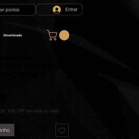
Entrar
er pontos
Downloads
adows Die
 Edition GGG STORE
aming Group
Preço
9
os! 10% OFF em dois ou mais
rinho