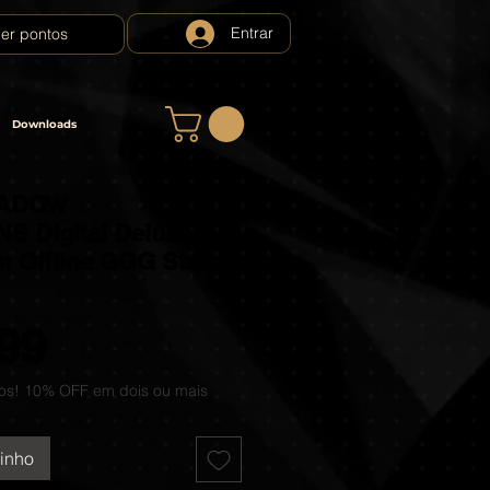
Entrar
er pontos
Downloads
HADOW
 Digital Deluxe
m Offline GGG Store
Preço
99
os! 10% OFF em dois ou mais
rinho