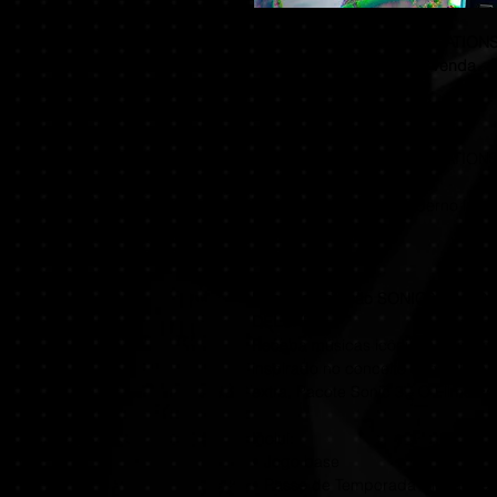
SONIC X SHADOW GENERATIONS Dig
Store com bônus de pré-venda - 
Gaming Group
Bônus de pré-venda:
SONIC X SHADOW GENERATIONS: V
Visual para o Sonic moderno insp
Adventure.
Bônus da edição SONIC X SHAD
DELUXE:
Receba músicas icônicas dos jogo
inspirado no conceito original do
extra, Pacote Sonic 3 - O Filme 
Inclui:
• Jogo base
• Passe de Temporada Digital Del