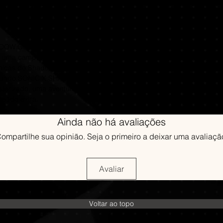
eia em 12 de dezembro de 2024)
de uma conexão onli
Placa de vídeo
ca Extrao Livro de Arte + Trilha Sonora
Verifique a ordem n
completa em seu pró
1GB or AMD R
Grupo das Informaç
Outras observ
‎https://chat.what
A processor su
ADOW GENERATIONS, uma coleção com
Grupo das Informaç
required to la
gue uma campanha nova com a Forma de
https://chat.whats
D3D10 compati
ônicas do Shadow, descubra segredos e
Telefone:
to launch the a
o mundo.SONIC X SHADOW GENERATIONS
51 9 9528-0824
Recomendados:
terizado, uma aventura pelo tempo com
Requer um pro
teúdo extra.
Whats web:
de 64 bits
wa.me/5551995280
SO:
Windows 
Ainda não há avaliações
Processador:
I
ompartilhe sua opinião. Seja o primeiro a deixar uma avaliaçã
1400
Memória:
12 G
Placa de vídeo
or AMD Radeon
Avaliar
4GB
Outras observ
CPU: A proces
Voltar ao topo
is required to
D3D10 compati