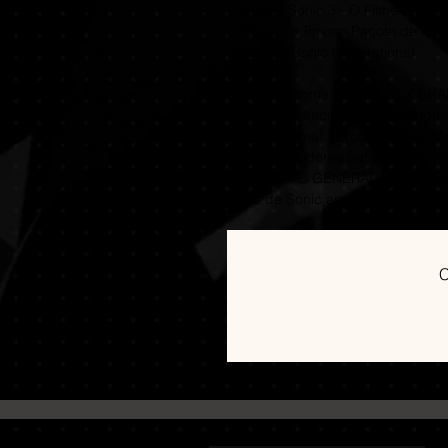
o Pacote Sonic 3 - O Filme (estr
o Visual do Terioso Pacote de Músi
o Pontos (Sonic Generations)
Shadow retorna em SONIC X SH
duas experiências originais!Jo
Vida Suprema! Percorra fases ic
desperte poderes para salvar 
inclui SONIC GENERATIONS remas
fases de Sonic aprimoradas e con
C