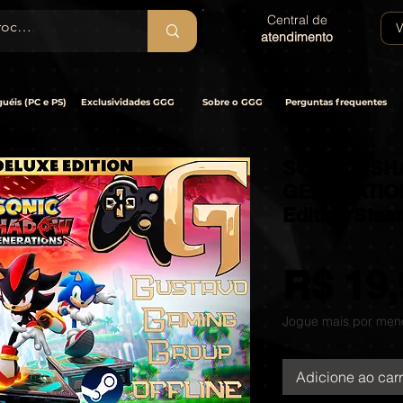
Central de
V
atendimento
uéis (PC e PS)
Exclusividades GGG
Sobre o GGG
Perguntas frequentes
SONIC X S
GENERATIONS
Edition Stea
R$ 19,
Jogue mais por men
Adicione ao car