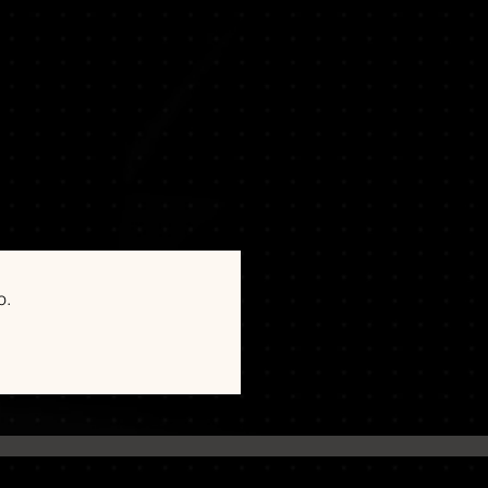
ne, permitindo uma imersão
:
NVIDIA GeForce GTX 550 Ti,
o grupo das informações:
prio ritmo e conveniência.
adeon HD 5770, 1GB
ões 01:
ações:
Low 720p @ 30 FPS. CPU:
sapp.com/Jy61iLDVgxMCnmKll9umKF
pporting AVX extensions set is
ões 02:
unch the application. GPU: A
app.com/HsyAnbj7C7q29w9TcUfKRq
ble graphics adapter is required
pplication.
cessador e sistema operacional
824
10
ntel Core i7-2600 or AMD Ryzen 5
o.
B de RAM
:
NVIDIA GeForce GTX 780, 3GB
 RX 470, 4GB or Intel Arc A310,
ações:
High 1080p @ 60 FPS.
sor supporting AVX extensions set
 launch the application. GPU: A
ble graphics adapter is required