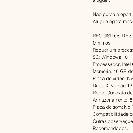
Não perca a oportu
Alugue agora mes
REQUISITOS DE 
Mínimos:
Requer um process
SO: Windows 10
Processador: Inte
Memória: 16 GB d
Placa de vídeo: N
DirectX: Versão 12
Rede: Conexão de 
Armazenamento: 5
Placa de som: No
Compatibilidade c
Outras observaçõ
Recomendados: