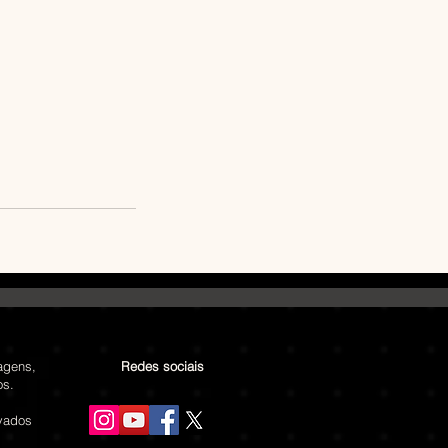
agens,
Redes sociais
os.
rvados