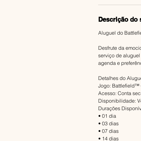
Descrição do 
Aluguel do Battlef
Desfrute da emoci
serviço de aluguel
agenda e preferênc
Detalhes do Alugue
Jogo: Battlefield™
Acesso: Conta secu
Disponibilidade: V
Durações Disponív
• 01 dia
• 03 dias
• 07 dias
• 14 dias