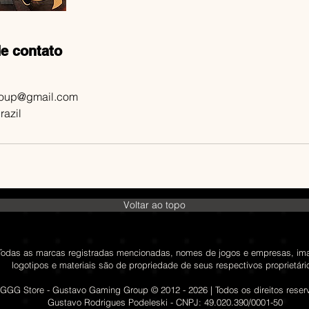
e contato
oup@gmail.com
razil
Voltar ao topo
Todas as marcas registradas mencionadas, nomes de jogos e empresas, im
logotipos e materiais são de propriedade de seus respectivos proprietári
GGG Store - Gustavo Gaming Group © 2012 - 2026 | Todos os direitos rese
Gustavo Rodrigues Podeleski - CNPJ: 49.020.390/0001-50