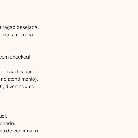
 duração desejada.
lizar a compra.
e com checkout
o enviados para o
 no atendimento).
6, divertindo-se
uel.
ionado.
tes de confirmar o