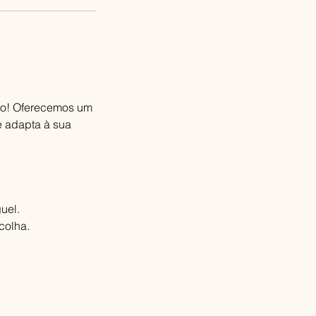
zo! Oferecemos um
e adapta à sua
uel.
colha.